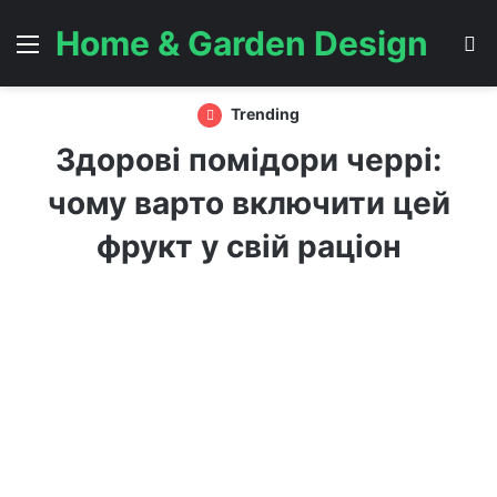
Home & Garden Design
Menu
S
Trending
Здорові помідори черрі:
чому варто включити цей
фрукт у свій раціон