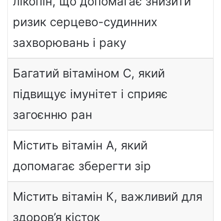
лікопін, що допомагає знизити
ризик серцево-судинних
захворювань і раку
Багатий вітаміном С, який
підвищує імунітет і сприяє
загоєнню ран
Містить вітамін А, який
допомагає зберегти зір
Містить вітамін К, важливий для
здоров’я кісток