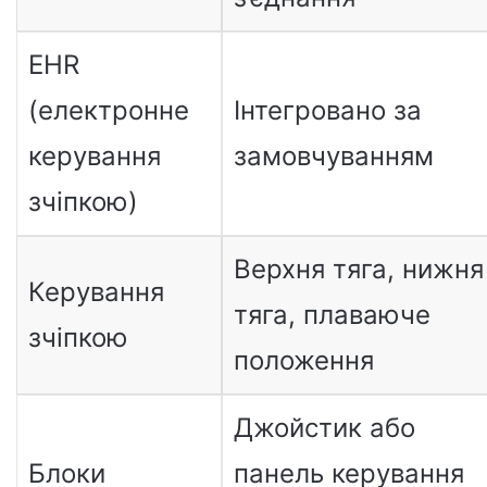
EHR
(електронне
Інтегровано за
керування
замовчуванням
зчіпкою)
Верхня тяга, нижня
Керування
тяга, плаваюче
зчіпкою
положення
Джойстик або
Блоки
панель керування