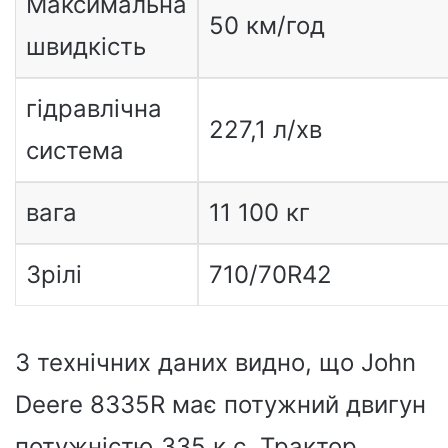
Максимальна
50 км/год
швидкість
гідравлічна
227,1 л/хв
система
вага
11 100 кг
Зрілі
710/70R42
З технічних даних видно, що John
Deere 8335R має потужний двигун
потужністю 335 к.с. Трактор