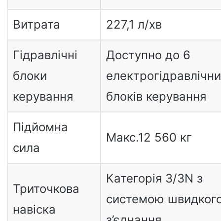
Витрата
227,1 л/хв
Гідравлічні
Доступно до 6
блоки
електрогідравлічни
керування
блоків керування
Підйомна
Макс.12 560 кг
сила
Категорія 3/3N з
Триточкова
системою швидког
навіска
з’єднання