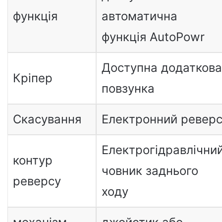
функція
автоматична
функція AutoPowr
Доступна додаткова
Кріпер
повзунка
Скасування
Електронний ревер
Електрогідравлічни
контур
човник заднього
реверсу
ходу