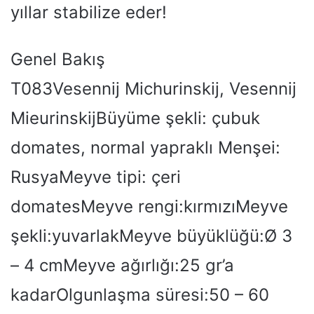
yıllar stabilize eder!
Genel Bakış
T083Vesennij Michurinskij, Vesennij
MieurinskijBüyüme şekli: çubuk
domates, normal yapraklı Menşei:
RusyaMeyve tipi: çeri
domatesMeyve rengi:kırmızıMeyve
şekli:yuvarlakMeyve büyüklüğü:Ø 3
– 4 cmMeyve ağırlığı:25 gr’a
kadarOlgunlaşma süresi:50 – 60