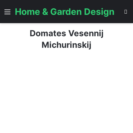
Home & Garden Design
Menü
A
Domates Vesennij
Michurinskij