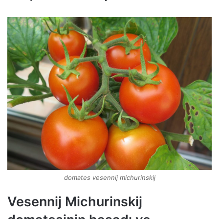
domates vesennij michurinskij
Vesennij Michurinskij