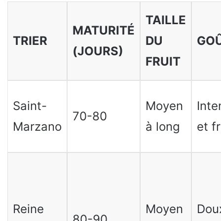
TAILLE
MATURITÉ
TRIER
DU
GO
(JOURS)
FRUIT
Saint-
Moyen
Inte
70-80
Marzano
à long
et f
Reine
Moyen
Dou
80-90