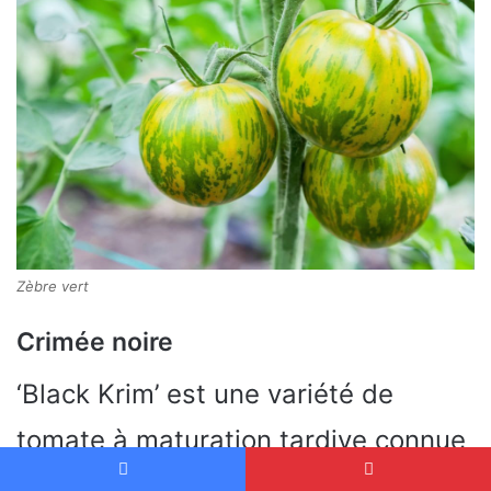
Zèbre vert
Crimée noire
‘Black Krim’ est une variété de
tomate à maturation tardive connue
pour sa couleur sombre, presque