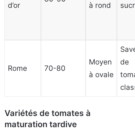
d’or
à rond
suc
Sav
Moyen
de
Rome
70-80
à ovale
tom
clas
Variétés de tomates à
maturation tardive