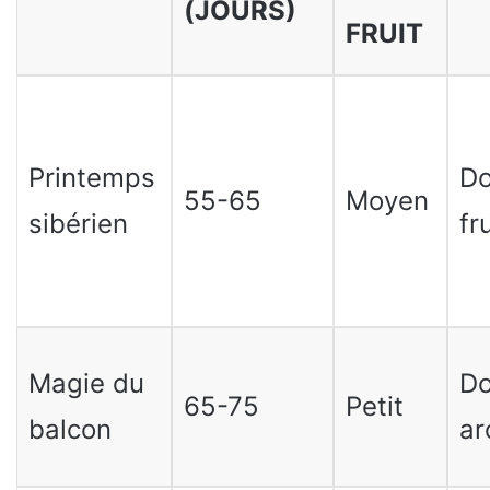
(JOURS)
FRUIT
Printemps
Do
55-65
Moyen
sibérien
fr
Magie du
Do
65-75
Petit
balcon
ar