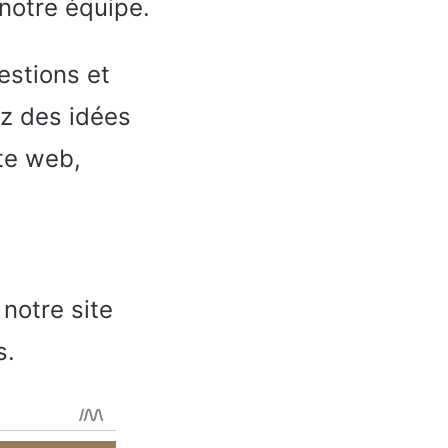
notre équipe.
stions et
ez des idées
te web,
notre site
s.