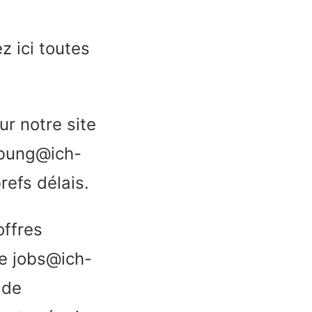
z ici toutes
ur notre site
rbung@ich-
efs délais.
offres
se jobs@ich-
 de