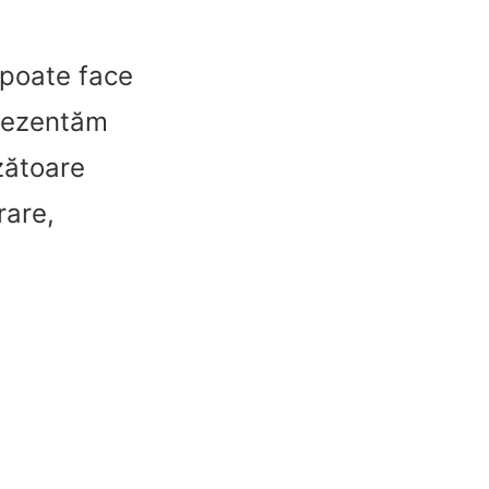
t poate face
prezentăm
zătoare
rare,