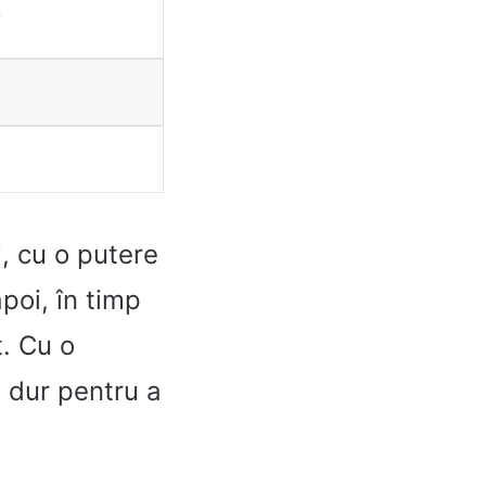
i
, cu o putere
poi, în timp
t. Cu o
e dur pentru a