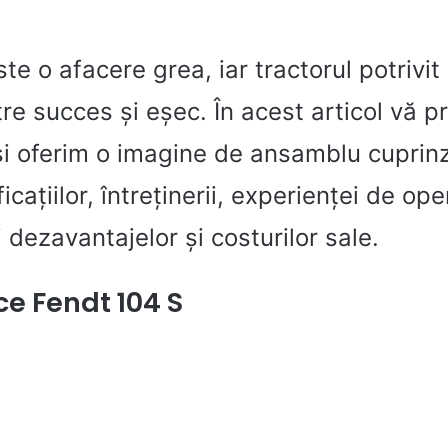
ste o afacere grea, iar tractorul potrivi
tre succes și eșec. În acest articol vă 
și oferim o imagine de ansamblu cuprin
cațiilor, întreținerii, experienței de ope
i dezavantajelor și costurilor sale.
ce Fendt 104 S