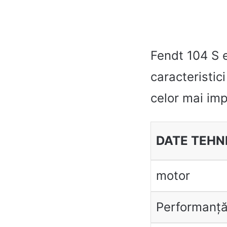
Fendt 104 S e
caracteristic
celor mai imp
DATE TEHN
motor
Performanț