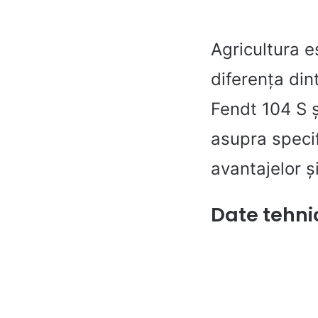
Agricultura e
diferența din
Fendt 104 S 
asupra specifi
avantajelor ș
Date tehni