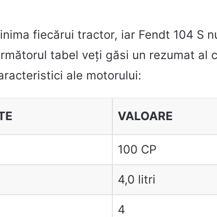
inima fiecărui tractor, iar Fendt 104 S n
următorul tabel veți găsi un rezumat al 
racteristici ale motorului:
TE
VALOARE
ă
100 CP
4,0 litri
4