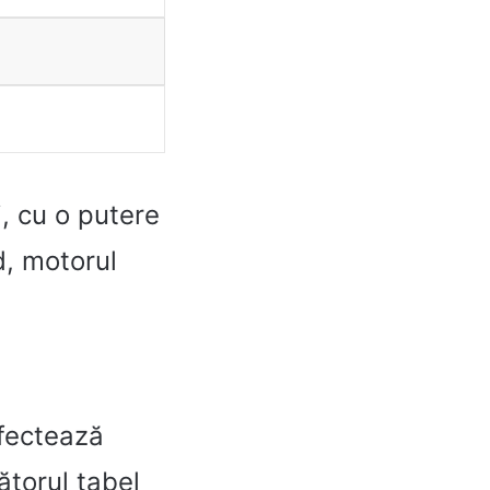
, cu o putere
id, motorul
afectează
ătorul tabel