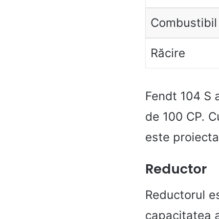
Combustibil
Răcire
Fendt 104 S a
de 100 CP. Cu 
este proiectat
Reductor
Reductorul es
capacitatea a