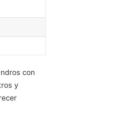
indros con
tros y
recer