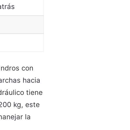
atrás
indros con
archas hacia
dráulico tiene
200 kg, este
manejar la