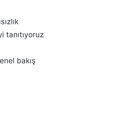
sızlık
yi tanıtıyoruz
genel bakış