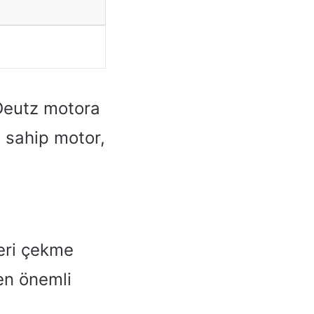
 Deutz motora
a sahip motor,
leri çekme
 en önemli