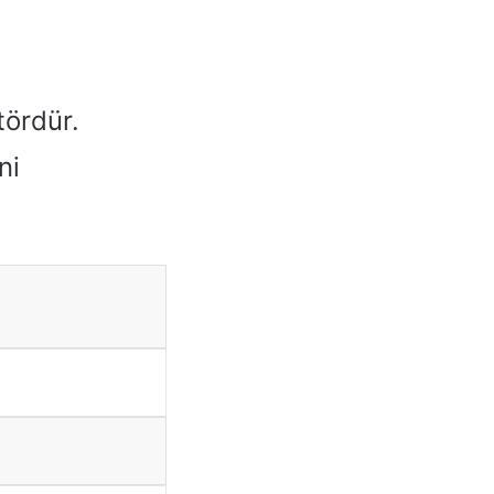
tördür.
ni