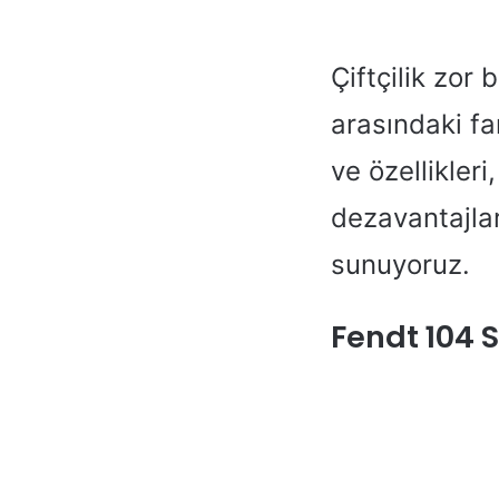
Çiftçilik zor 
arasındaki far
ve özellikleri
dezavantajlar
sunuyoruz.
Fendt 104 S