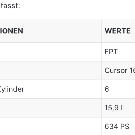
asst:
TIONEN
WERTE
FPT
Cursor 1
ylinder
6
15,9 L
634 PS