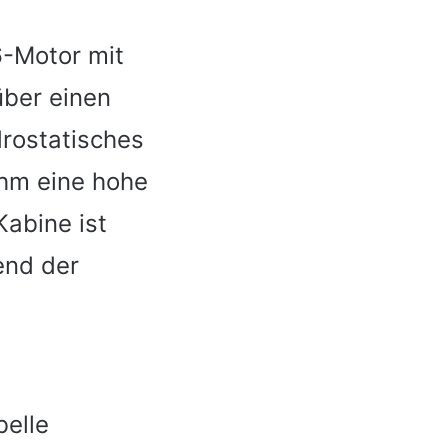
6-Motor mit
über einen
drostatisches
ihm eine hohe
Kabine ist
end der
belle