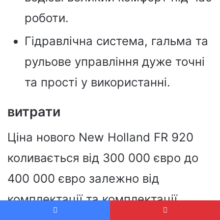
роботи.
Гідравлічна система, гальма та
рульове управління дуже точні
та прості у використанні.
витрати
Ціна нового New Holland FR 920
коливається від 300 000 євро до
400 000 євро залежно від
комплектації та комплектації.
Вживані моделі можуть коштувати