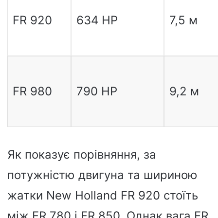
FR 920
634 HP
7,5 м
FR 980
790 HP
9,2 м
Як показує порівняння, за
потужністю двигуна та шириною
жатки New Holland FR 920 стоїть
між FR 780 і ​​FR 850. Однак вага FR