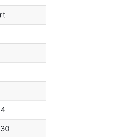
rt
24
-30