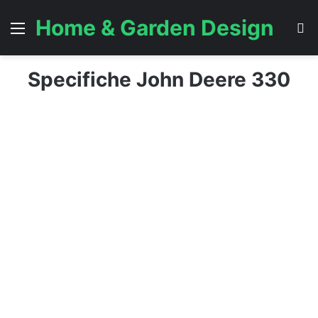
Home & Garden Design
Menu
C
Specifiche John Deere 330