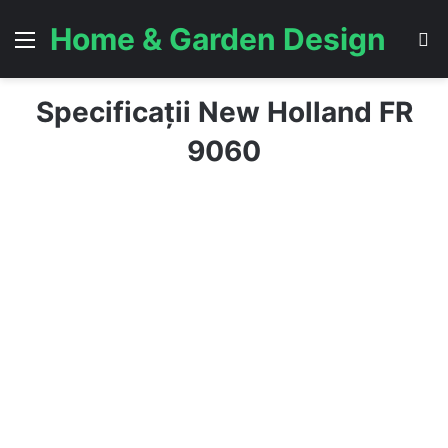
Home & Garden Design
Menu
S
Specificații New Holland FR
9060