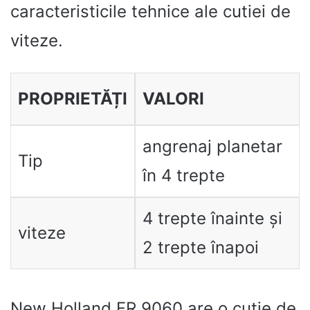
caracteristicile tehnice ale cutiei de
viteze.
PROPRIETĂȚI
VALORI
angrenaj planetar
Tip
în 4 trepte
4 trepte înainte și
viteze
2 trepte înapoi
New Holland FR 9060 are o cutie de