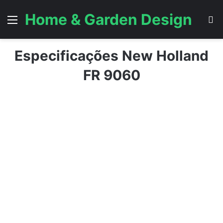
Home & Garden Design
Menu
P
Especificações New Holland
FR 9060