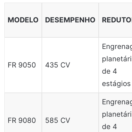
MODELO
DESEMPENHO
REDUTO
Engrena
planetár
FR 9050
435 CV
de 4
estágios
Engrena
planetár
FR 9080
585 CV
de 4