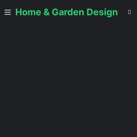
Home & Garden Design
Menü
S