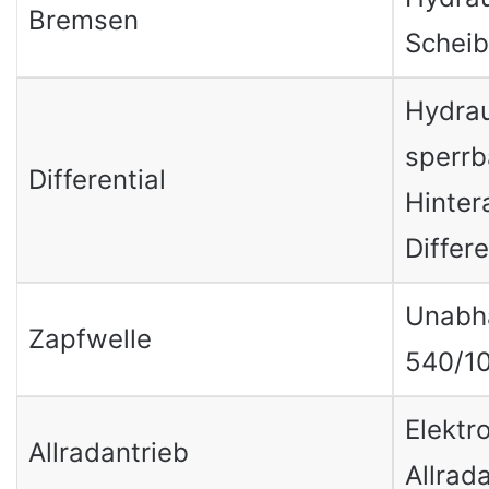
Bremsen
Schei
Hydrau
sperrb
Differential
Hinter
Differe
Unabh
Zapfwelle
540/1
Elektr
Allradantrieb
Allrad