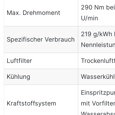
290 Nm bei
Max. Drehmoment
U/min
219 g/kWh 
Spezifischer Verbrauch
Nennleistu
Luftfilter
Trockenluftf
Kühlung
Wasserküh
Einspritzp
Kraftstoffsystem
mit Vorfilte
Wasserabsc