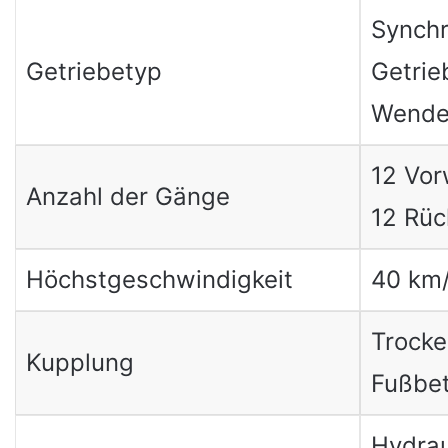
Synch
Getriebetyp
Getrie
Wende
12 Vor
Anzahl der Gänge
12 Rü
Höchstgeschwindigkeit
40 km
Trocke
Kupplung
Fußbet
Hydrau