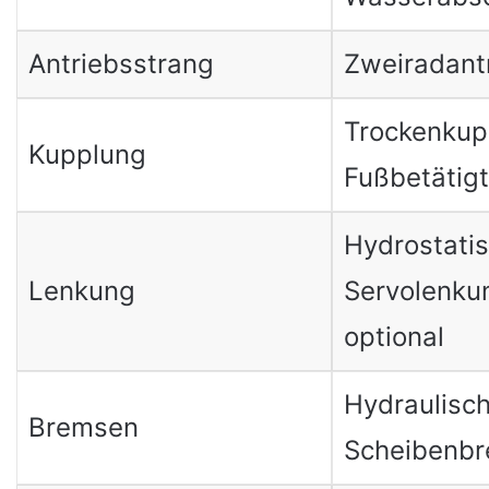
Antriebsstrang
Zweiradant
Trockenkup
Kupplung
Fußbetätigt
Hydrostatis
Lenkung
Servolenku
optional
Hydraulisc
Bremsen
Scheibenb