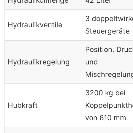
Hydraulikölmenge
42 Liter
3 doppeltwir
Hydraulikventile
Steuergeräte
Position, Druc
Hydraulikregelung
und
Mischregelun
3200 kg bei
Hubkraft
Koppelpunkth
von 610 mm