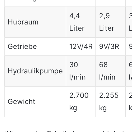
4,4
2,9
Hubraum
Liter
Liter
L
Getriebe
12V/4R
9V/3R
30
68
Hydraulikpumpe
l/min
l/min
l
2.700
2.255
Gewicht
kg
kg