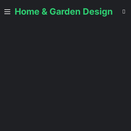
Home & Garden Design
Menü
S