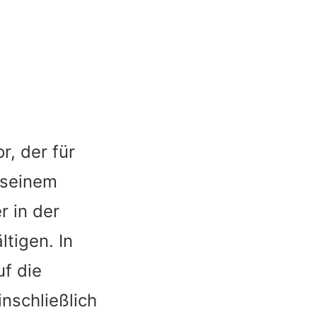
r, der für
t seinem
r in der
tigen. In
uf die
nschließlich