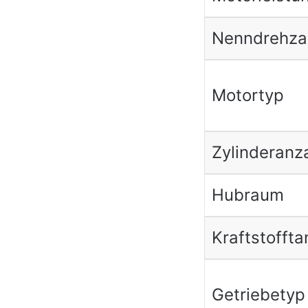
Nenndrehza
Motortyp
Zylinderanz
Hubraum
Kraftstoffta
Getriebetyp