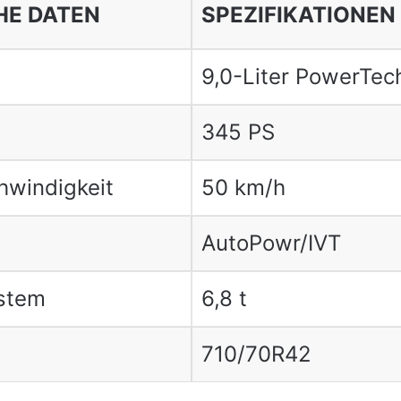
HE DATEN
SPEZIFIKATIONEN
9,0-Liter PowerTec
345 PS
windigkeit
50 km/h
AutoPowr/IVT
stem
6,8 t
710/70R42