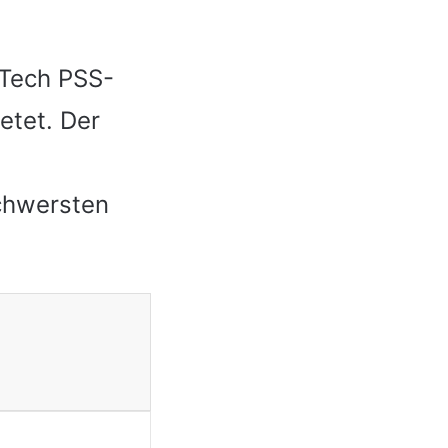
rTech PSS-
etet. Der
schwersten