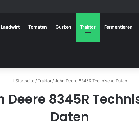
Landwirt
Tomaten
Gurken
Traktor
Fermentieren
Startseite
/
Traktor
/
John Deere 8345R Technische Daten
n Deere 8345R Techni
Daten