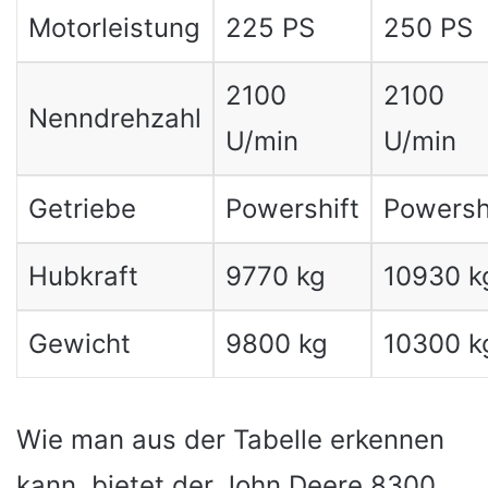
Motorleistung
225 PS
250 PS
2100
2100
Nenndrehzahl
U/min
U/min
Getriebe
Powershift
Powersh
Hubkraft
9770 kg
10930 k
Gewicht
9800 kg
10300 k
Wie man aus der Tabelle erkennen
kann, bietet der John Deere 8300