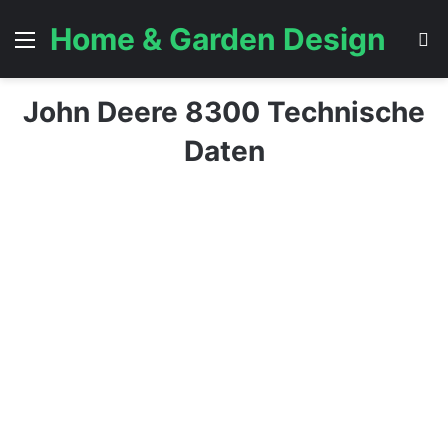
Home & Garden Design
Menü
S
John Deere 8300 Technische
Daten