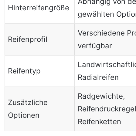
Abhängig von de
Hinterreifengröße
gewählten Optio
Verschiedene Pro
Reifenprofil
verfügbar
Landwirtschaftli
Reifentyp
Radialreifen
Radgewichte,
Zusätzliche
Reifendruckrege
Optionen
Reifenketten