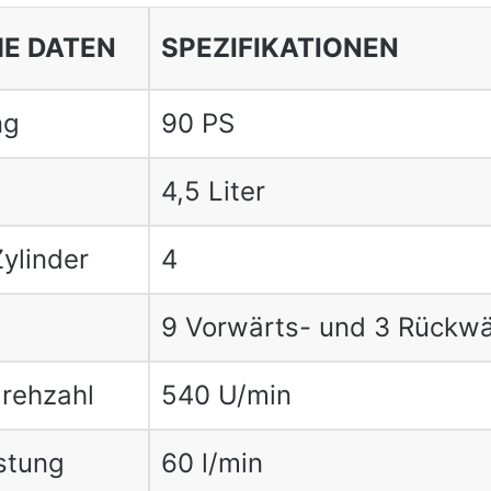
E DATEN
SPEZIFIKATIONEN
ng
90 PS
4,5 Liter
ylinder
4
9 Vorwärts- und 3 Rückw
rehzahl
540 U/min
istung
60 l/min