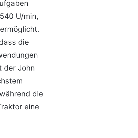
Aufgaben
 540 U/min,
ermöglicht.
 dass die
Anwendungen
t der John
ichstem
 während die
raktor eine