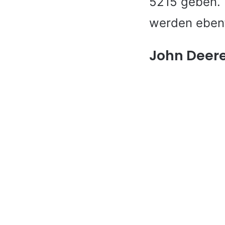
5215 geben. 
werden ebenf
John Deere