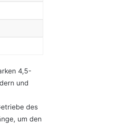
arken 4,5-
ndern und
Getriebe des
änge, um den