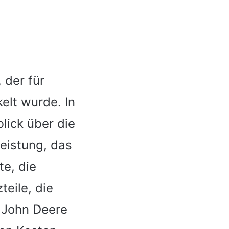
 der für
elt wurde. In
lick über die
Leistung, das
e, die
teile, die
s John Deere