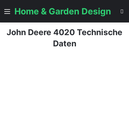
Home & Garden Design
Menü
S
John Deere 4020 Technische
Daten