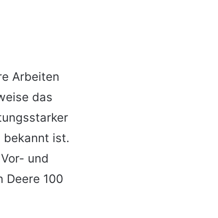
re Arbeiten
rweise das
stungsstarker
 bekannt ist.
 Vor- und
n Deere 100