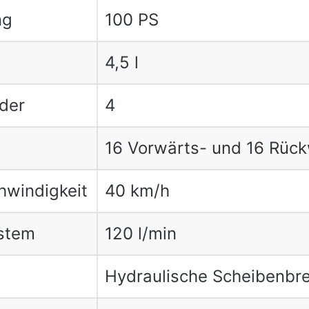
ng
100 PS
4,5 l
nder
4
16 Vorwärts- und 16 Rüc
windigkeit
40 km/h
stem
120 l/min
Hydraulische Scheibenb