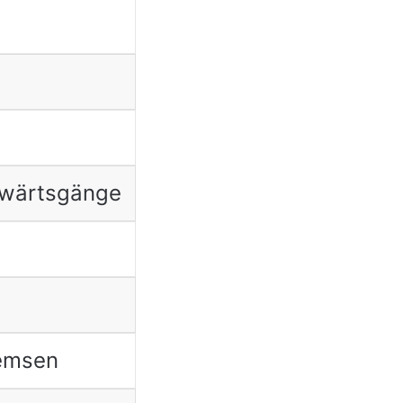
kwärtsgänge
remsen