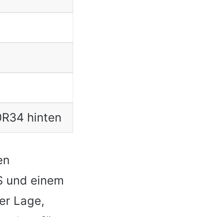
R34 hinten
en
PS und einem
der Lage,