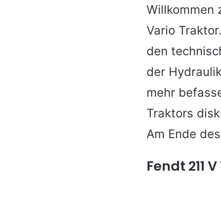
Willkommen z
Vario Traktor
den technisc
der Hydrauli
mehr befasse
Traktors dis
Am Ende des A
Fendt 211 