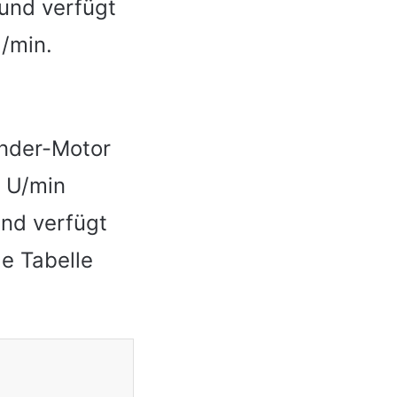
und verfügt
l/min.
linder-Motor
0 U/min
und verfügt
e Tabelle