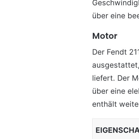
Geschwindigk
über eine be
Motor
Der Fendt 211
ausgestattet,
liefert. Der 
über eine el
enthält weit
EIGENSCH