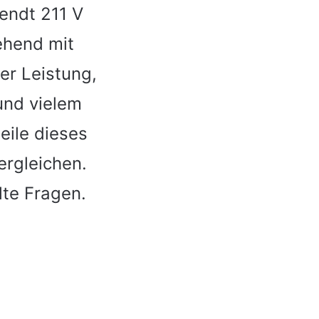
endt 211 V
gehend mit
er Leistung,
und vielem
eile dieses
ergleichen.
lte Fragen.