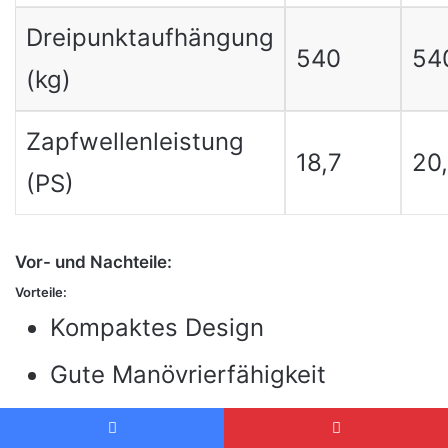
Dreipunktaufhängung
540
54
(kg)
Zapfwellenleistung
18,7
20
(PS)
Vor- und Nachteile:
Vorteile:
Kompaktes Design
Gute Manövrierfähigkeit
Leistungsstarker Motor