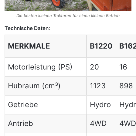
Die besten kleinen Traktoren für einen kleinen Betrieb
Technische Daten:
MERKMALE
B1220
B16
Motorleistung (PS)
20
16
Hubraum (cm³)
1123
898
Getriebe
Hydro
Hydr
Antrieb
4WD
4WD