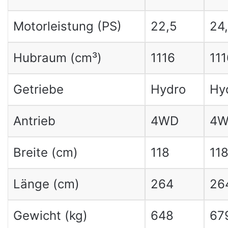
Motorleistung (PS)
22,5
24
Hubraum (cm³)
1116
111
Getriebe
Hydro
Hy
Antrieb
4WD
4
Breite (cm)
118
11
Länge (cm)
264
26
Gewicht (kg)
648
67