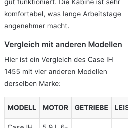
gut funktioniert. Die Kabine ist sehr
komfortabel, was lange Arbeitstage
angenehmer macht.
Vergleich mit anderen Modellen
Hier ist ein Vergleich des Case IH
1455 mit vier anderen Modellen
derselben Marke:
MODELL
MOTOR
GETRIEBE
LEI
Case IH
5,9 l, 6-