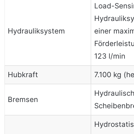
Load-Sensi
Hydrauliks
Hydrauliksystem
einer maxi
Förderleist
123 l/min
Hubkraft
7.100 kg (he
Hydraulisch
Bremsen
Scheibenb
Hydrostati