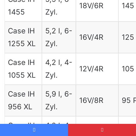
18V/6R
145
1455
Zyl.
Case IH
5,2 l, 6-
16V/4R
125
1255 XL
Zyl.
Case IH
4,2 l, 4-
12V/4R
105
1055 XL
Zyl.
Case IH
5,9 l, 6-
16V/8R
95 
956 XL
Zyl.
Case IH
4,2 l, 4-
12V/4R
85 