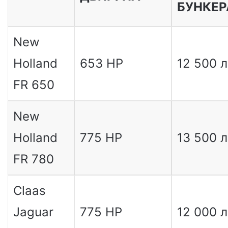
БУНКЕР
New
Holland
653 HP
12 500 л
FR 650
New
Holland
775 HP
13 500 л
FR 780
Claas
Jaguar
775 HP
12 000 л