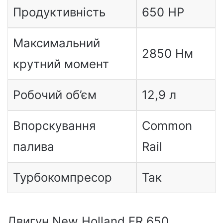
Продуктивність
650 HP
Максимальний
2850 Нм
крутний момент
Робочий об’єм
12,9 л
Впорскування
Common
палива
Rail
Турбокомпресор
Так
Двигун New Holland FR 650