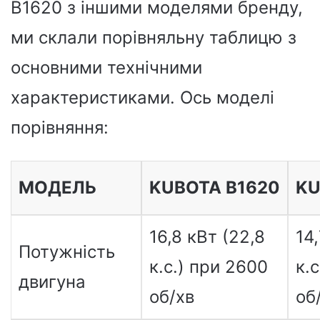
B1620 з іншими моделями бренду,
ми склали порівняльну таблицю з
основними технічними
характеристиками. Ось моделі
порівняння:
МОДЕЛЬ
KUBOTA B1620
KU
16,8 кВт (22,8
14
Потужність
к.с.) при 2600
к.
двигуна
об/хв
об