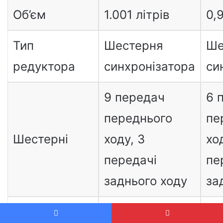
Об’єм
1.001 літрів
0,
Тип
Шестерня
Ше
редуктора
синхронізатора
си
9 передач
6 
переднього
пе
Шестерні
ходу, 3
хо
передачі
пе
заднього ходу
за
Тип
Відкритий
За