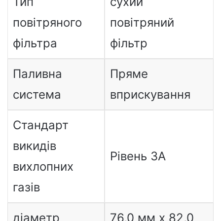
Тип
сухий
повітряного
повітряний
фільтра
фільтр
Паливна
Пряме
система
вприскування
Стандарт
викидів
Рівень 3A
вихлопних
газів
діаметр
76,0 мм x 82,0