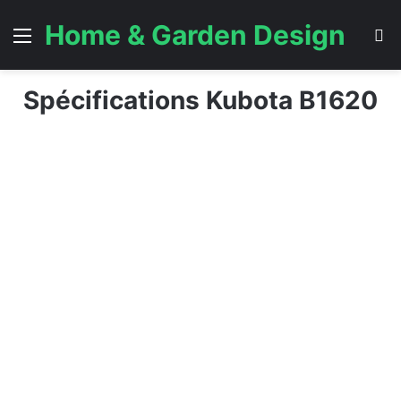
Home & Garden Design
Menu
S
Spécifications Kubota B1620