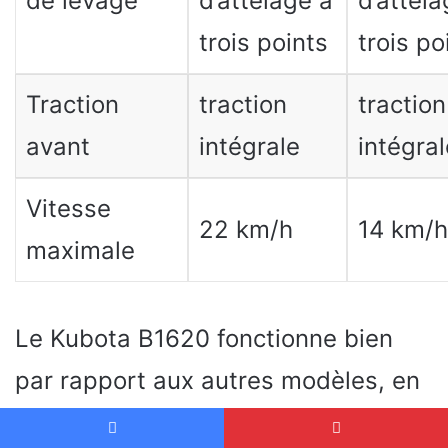
de levage
d’attelage à
d’attela
trois points
trois po
Traction
traction
traction
avant
intégrale
intégral
Vitesse
22 km/h
14 km/h
maximale
Le Kubota B1620 fonctionne bien
par rapport aux autres modèles, en
particulier le plus petit modèle