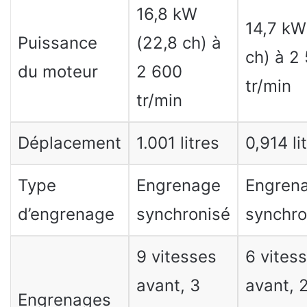
16,8 kW
14,7 kW
Puissance
(22,8 ch) à
ch) à 2
du moteur
2 600
tr/min
tr/min
Déplacement
1.001 litres
0,914 li
Type
Engrenage
Engren
d’engrenage
synchronisé
synchro
9 vitesses
6 vites
avant, 3
avant, 
Engrenages