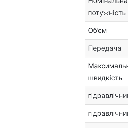
Номінальна
потужність
Об’єм
Передача
Максималь
швидкість
гідравлічни
гідравлічни