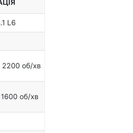
АЦІЯ
.1 L6
и 2200 об/хв
1600 об/хв