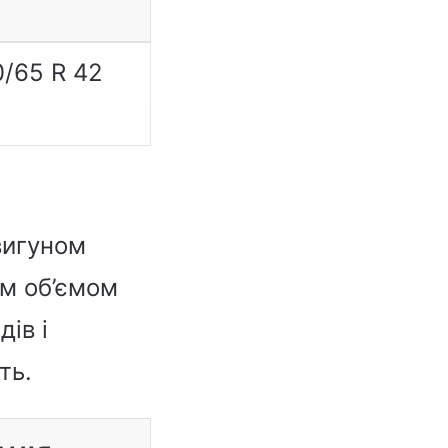
0/65 R 42
вигуном
им об’ємом
дів і
ть.