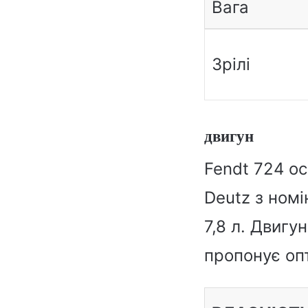
Вага
Зрілі
двигун
Fendt 724 о
Deutz з номі
7,8 л. Двигу
пропонує оп