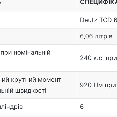
Ь
СПЕЦИФІК
а
Deutz TCD 6
6,06 літрів
 при номінальній
240 к.с. пр
ий крутний момент
920 Нм при 
ьній швидкості
иліндрів
6