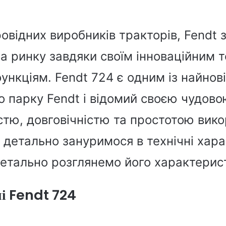
ровідних виробників тракторів, Fendt 
 ринку завдяки своїм інноваційним т
ункціям. Fendt 724 є одним із найнов
о парку Fendt і відомий своєю чудов
стю, довговічністю та простотою вико
и детально зануримося в технічні хар
 детально розглянемо його характерис
ні Fendt 724