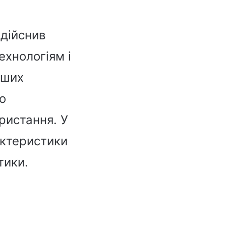
здійснив
ехнологіям і
іших
ою
ристання. У
актеристики
тики.