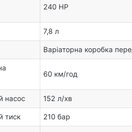
240 HP
7,8 л
Варіаторна коробка пер
на
60 км/год
й насос
152 л/хв
й тиск
210 бар