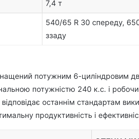
7,4 т
540/65 R 30 спереду, 65
ззаду
снащений потужним 6-циліндровим д
нальною потужністю 240 к.с. і робоч
н відповідає останнім стандартам вики
тимальну продуктивність і ефективніс