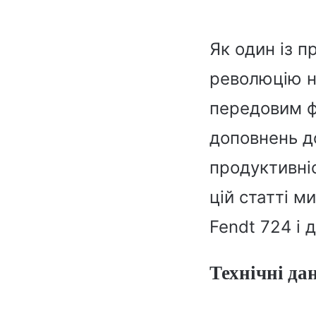
Як один із п
революцію на
передовим ф
доповнень д
продуктивні
цій статті м
Fendt 724 і
Технічні да