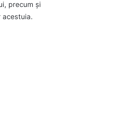
ui, precum și
r acestuia.