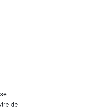
ase
vire de