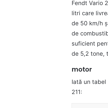
Fendt Vario 2
litri care li
de 50 km/h și
de combustibi
suficient pen
de 5,2 tone, t
motor
Iată un tabel
211: