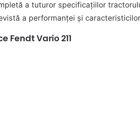
letă a tuturor specificațiilor tractorul
revistă a performanței și caracteristicilo
e Fendt Vario 211