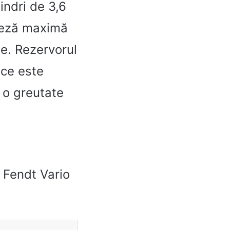
indri de 3,6
iteză maximă
ne. Rezervorul
 ce este
 o greutate
i Fendt Vario