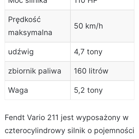
Moc silnika
110 HP
Prędkość
50 km/h
maksymalna
udźwig
4,7 tony
zbiornik paliwa
160 litrów
Waga
5,2 tony
Fendt Vario 211 jest wyposażony w
czterocylindrowy silnik o pojemności