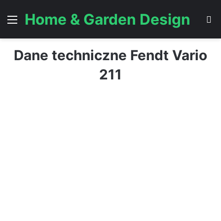
Home & Garden Design
Menu
S
Dane techniczne Fendt Vario
211