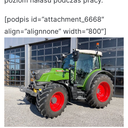
poziom hałasu podczas pracy.
[podpis id=”attachment_6668″
align=”alignnone” width=”800″]