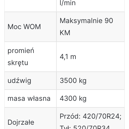
l/min
Maksymalnie 90
Moc WOM
KM
promień
4,1 m
skrętu
udźwig
3500 kg
masa własna
4300 kg
Przód: 420/70R24;
Dojrzałe
Tył: 520/70R34