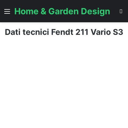
Home & Garden Design
Menu
C
Dati tecnici Fendt 211 Vario S3