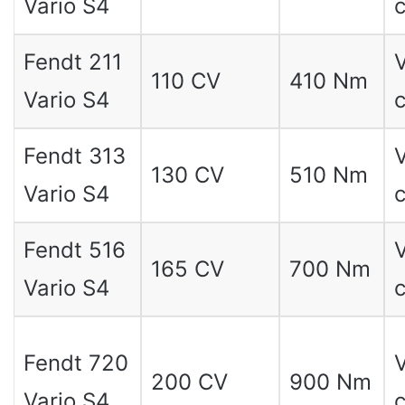
Vario S4
c
Fendt 211
V
110 CV
410 Nm
Vario S4
c
Fendt 313
V
130 CV
510 Nm
Vario S4
c
Fendt 516
V
165 CV
700 Nm
Vario S4
c
Fendt 720
V
200 CV
900 Nm
Vario S4
c