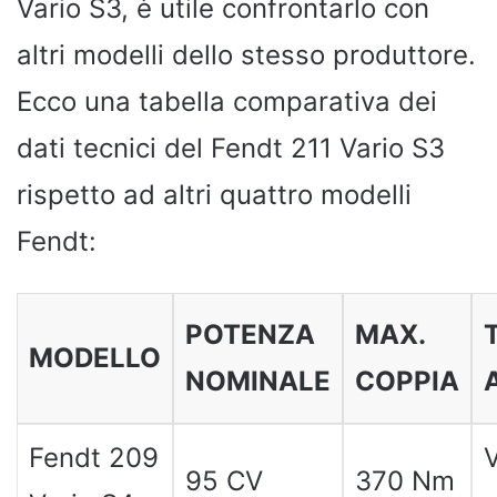
Vario S3, è utile confrontarlo con
altri modelli dello stesso produttore.
Ecco una tabella comparativa dei
dati tecnici del Fendt 211 Vario S3
rispetto ad altri quattro modelli
Fendt:
POTENZA
MAX.
MODELLO
NOMINALE
COPPIA
Fendt 209
V
95 CV
370 Nm