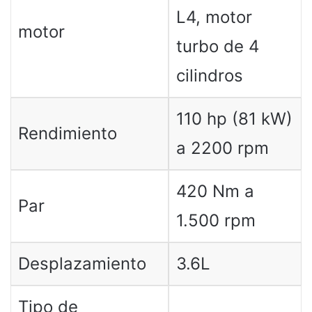
L4, motor
motor
turbo de 4
cilindros
110 hp (81 kW)
Rendimiento
a 2200 rpm
420 Nm a
Par
1.500 rpm
Desplazamiento
3.6L
Tipo de