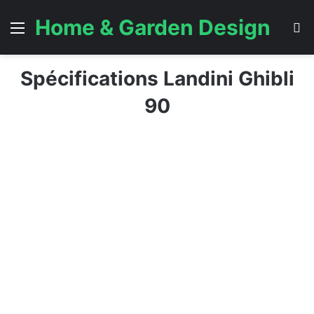
Home & Garden Design
Menu
S
Spécifications Landini Ghibli
90