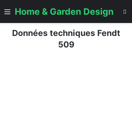
Home & Garden Design
Menu
S
Données techniques Fendt
509