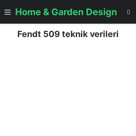
Home & Garden Design
Menü
A
Fendt 509 teknik verileri