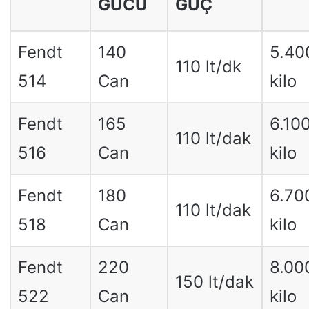
GÜCÜ
GÜÇ
Fendt
140
5.40
110 lt/dk
514
Can
kilo
Fendt
165
6.10
110 lt/dak
516
Can
kilo
Fendt
180
6.70
110 lt/dak
518
Can
kilo
Fendt
220
8.00
150 lt/dak
522
Can
kilo