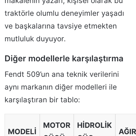
makalenin yazarı, kişisel olarak bu
traktörle olumlu deneyimler yaşadı
ve başkalarına tavsiye etmekten
mutluluk duyuyor.
Diğer modellerle karşılaştırma
Fendt 509’un ana teknik verilerini
aynı markanın diğer modelleri ile
karşılaştıran bir tablo:
MOTOR
HIDROLIK
MODELI
AĞIR