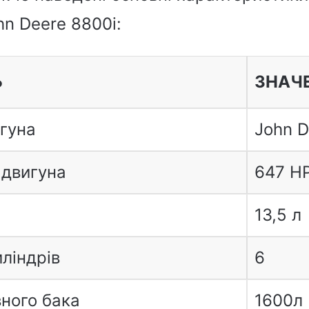
n Deere 8800i:
Ь
ЗНАЧ
гуна
John D
 двигуна
647 H
13,5 л
иліндрів
6
вного бака
1600л