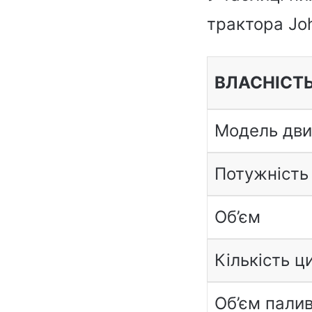
трактора Joh
ВЛАСНІСТ
Модель дви
Потужність
Об’єм
Кількість ц
Об’єм пали