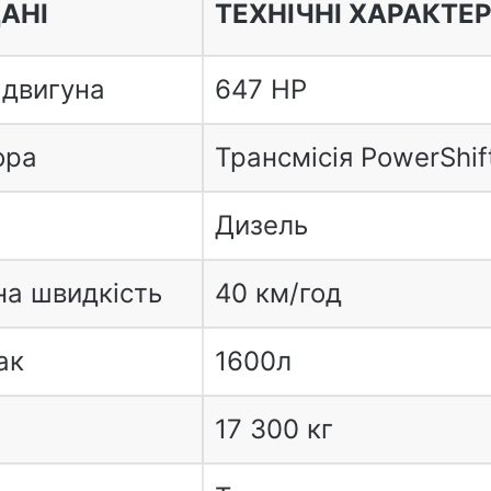
ДАНІ
ТЕХНІЧНІ ХАРАКТЕ
 двигуна
647 HP
ора
Трансмісія PowerShif
Дизель
а швидкість
40 км/год
ак
1600л
17 300 кг