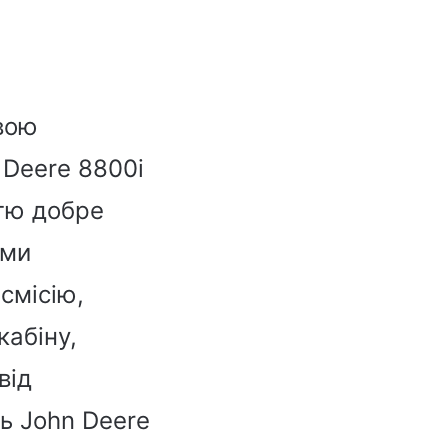
ивою
 Deere 8800i
стю добре
 ми
смісію,
кабіну,
від
ть John Deere