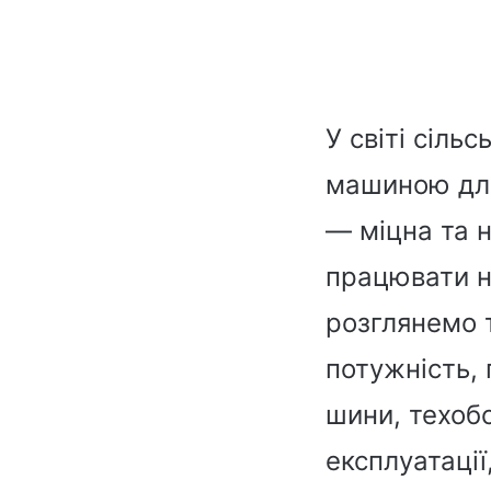
У світі сіль
машиною для
— міцна та 
працювати на
розглянемо т
потужність, 
шини, техобс
експлуатації