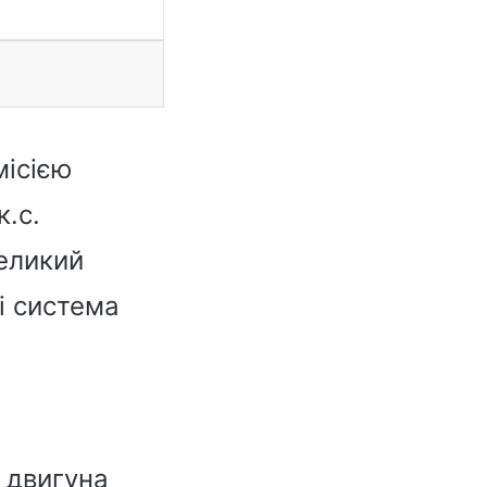
місією
.с.
еликий
і система
 двигуна