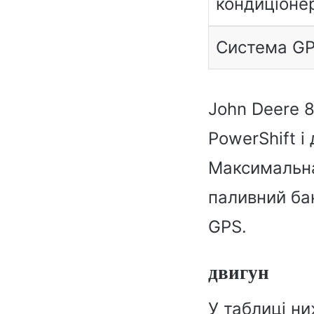
кондиціоне
Система G
John Deere 
PowerShift і
Максимальна
паливний бак
GPS.
двигун
У таблиці н