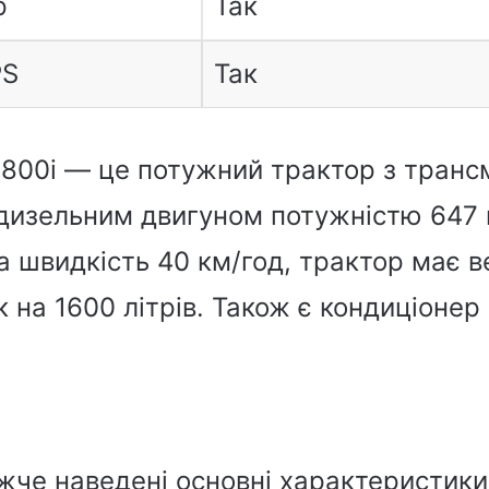
р
Так
PS
Так
8800i — це потужний трактор з транс
 дизельним двигуном потужністю 647 к
 швидкість 40 км/год, трактор має в
 на 1600 літрів. Також є кондиціонер 
ижче наведені основні характеристики