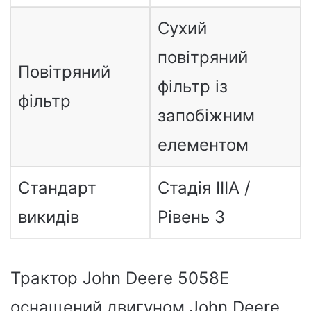
Сухий
повітряний
Повітряний
фільтр із
фільтр
запобіжним
елементом
Стандарт
Стадія IIIA /
викидів
Рівень 3
Трактор John Deere 5058E
оснащений двигуном John Deere