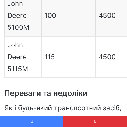
John
Deere
100
4500
5100M
John
Deere
115
4500
5115M
Переваги та недоліки
Як і будь-який транспортний засіб,
трактор John Deere 5058E має