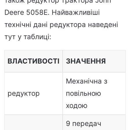
також редуктор трактора John
Deere 5058E. Найважливіші
технічні дані редуктора наведені
тут у таблиці:
ВЛАСТИВОСТІ
ЗНАЧЕННЯ
Механічна з
редуктор
повільною
ходою
9 передач