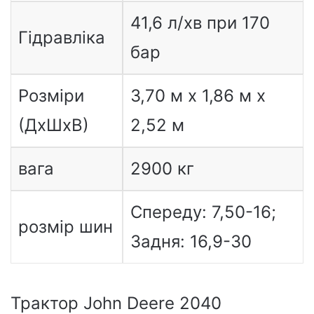
41,6 л/хв при 170
Гідравліка
бар
Розміри
3,70 м x 1,86 м x
(ДxШxВ)
2,52 м
вага
2900 кг
Спереду: 7,50-16;
розмір шин
Задня: 16,9-30
Трактор John Deere 2040