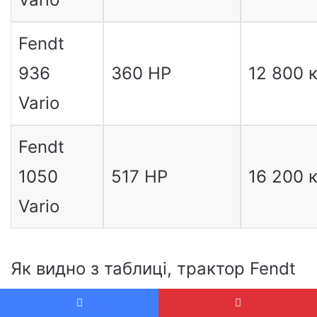
Fendt
936
360 HP
12 800 к
Vario
Fendt
1050
517 HP
16 200 к
Vario
Як видно з таблиці, трактор Fendt
GTA 380 пропонує вражаючу