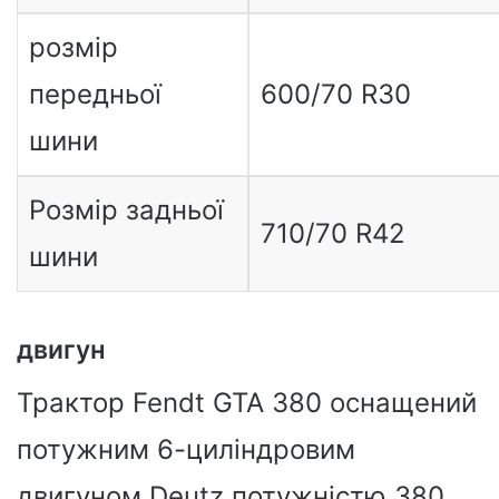
розмір
передньої
600/70 R30
шини
Розмір задньої
710/70 R42
шини
двигун
Трактор Fendt GTA 380 оснащений
потужним 6-циліндровим
двигуном Deutz потужністю 380