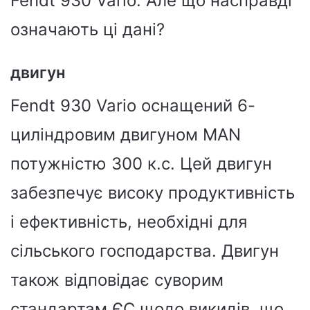
Fendt 930 Vario. Але що насправді
означають ці дані?
двигун
Fendt 930 Vario оснащений 6-
циліндровим двигуном MAN
потужністю 300 к.с. Цей двигун
забезпечує високу продуктивність
і ефективність, необхідні для
сільського господарства. Двигун
також відповідає суворим
стандартам ЄС щодо викидів, що