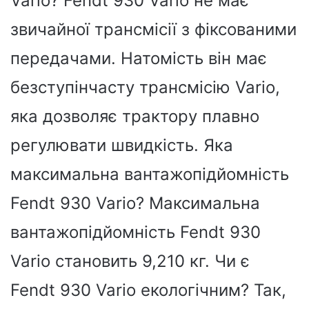
Vario? Fendt 930 Vario не має
звичайної трансмісії з фіксованими
передачами. Натомість він має
безступінчасту трансмісію Vario,
яка дозволяє трактору плавно
регулювати швидкість. Яка
максимальна вантажопідйомність
Fendt 930 Vario? Максимальна
вантажопідйомність Fendt 930
Vario становить 9,210 кг. Чи є
Fendt 930 Vario екологічним? Так,