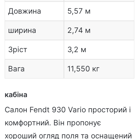
Довжина
5,57 м
ширина
2,74 м
Зріст
3,2 м
Вага
11,550 кг
кабіна
Салон Fendt 930 Vario просторий і
комфортний. Він пропонує
хороший огляд поля та оснащений