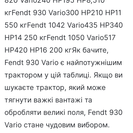
820 Vario240 HP195 HP8,510
кгFendt 930 Vario300 HP210 HP11
550 кгFendt 1042 Vario435 HP340
HP14 250 кгFendt 1050 Vario517
HP420 HP16 200 кгЯк бачите,
Fendt 930 Vario є найпотужнішим
трактором у цій таблиці. Якщо ви
шукаєте трактор, який може
тягнути важкі вантажі та
обробляти великі поля, Fendt 930
Vario стане чудовим вибором.