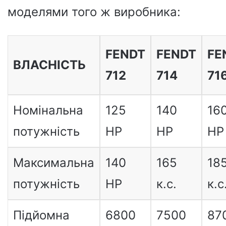
моделями того ж виробника:
FENDT
FENDT
FE
ВЛАСНІСТЬ
712
714
71
Номінальна
125
140
16
потужність
HP
HP
HP
Максимальна
140
165
18
потужність
HP
к.с.
к.с
Підйомна
6800
7500
87