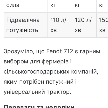
сила
кг
кг
кг
Гідравлічна
110 л/
120 л/
150
потужність
хв
хв
хв
Зрозуміло, що Fendt 712 є гарним
вибором для фермерів і
сільськогосподарських компаній,
яким потрібен потужний і
універсальний трактор.
Переваги та недоліки