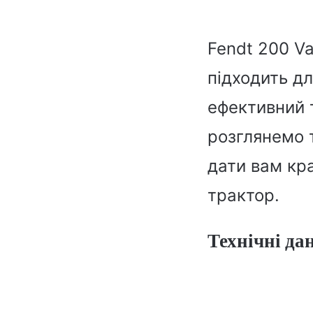
Fendt 200 Va
підходить д
ефективний т
розглянемо т
дати вам кр
трактор.
Технічні да