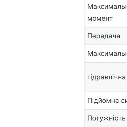
Максимальн
момент
Передача
Максимальн
гідравлічна
Підйомна с
Потужність