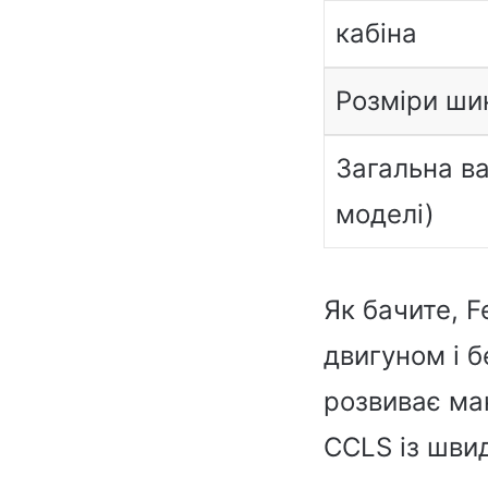
кабіна
Розміри ши
Загальна ва
моделі)
Як бачите, 
двигуном і б
розвиває мак
CCLS із швид