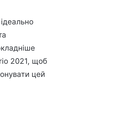
 ідеально
та
окладніше
rio 2021, щоб
понувати цей