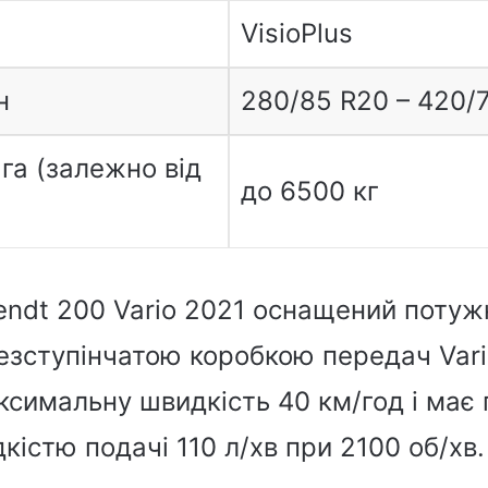
VisioPlus
н
280/85 R20 – 420/
га (залежно від
до 6500 кг
Fendt 200 Vario 2021 оснащений поту
езступінчатою коробкою передач Vari
симальну швидкість 40 км/год і має 
кістю подачі 110 л/хв при 2100 об/хв.