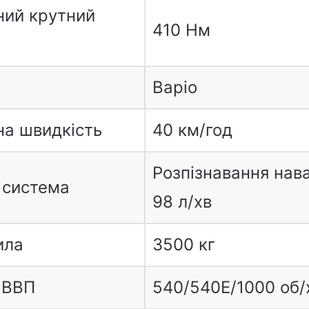
ий крутний
410 Нм
Варіо
а швидкість
40 км/год
Розпізнавання нав
 система
98 л/хв
ила
3500 кг
 ВВП
540/540E/1000 об/