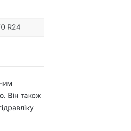
70 R24
жним
o. Він також
гідравліку