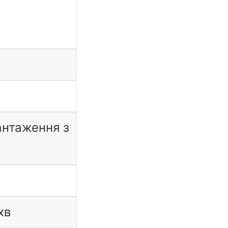
антаження з
хв