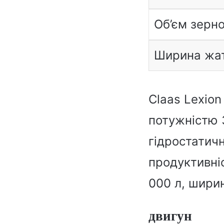
Об’єм зерн
Ширина жа
Claas Lexio
потужністю 3
гідростатич
продуктивніс
000 л, ширин
двигун