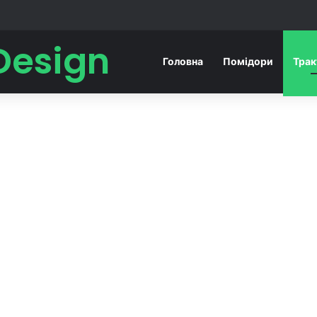
Design
Головна
Помідори
Тра