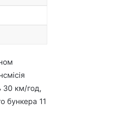
уном
нсмісія
 30 км/год,
о бункера 11