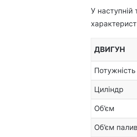
У наступній 
характеристи
ДВИГУН
Потужність
Циліндр
Об’єм
Об’єм пали