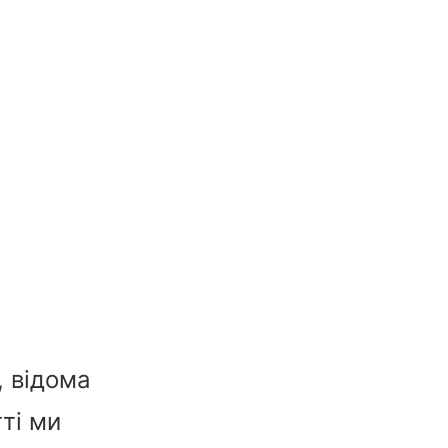
, відома
ті ми