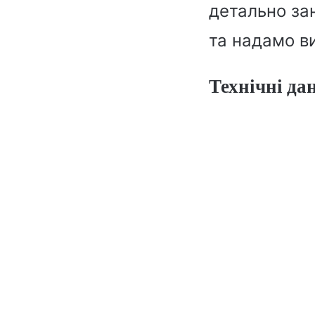
детально за
та надамо ви
Технічні да