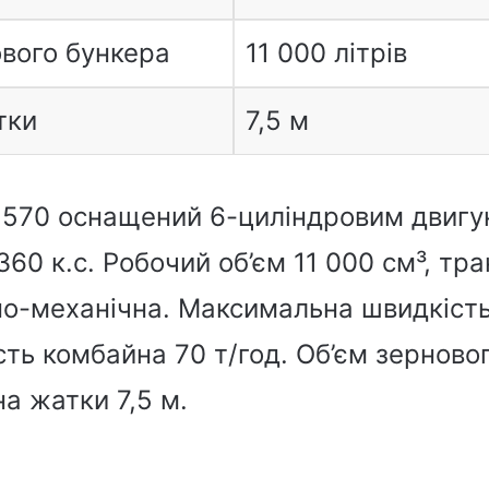
ового бункера
11 000 літрів
тки
7,5 м
n 570 оснащений 6-циліндровим двиг
60 к.с. Робочий об’єм 11 000 см³, тра
но-механічна. Максимальна швидкість
ть комбайна 70 т/год. Об’єм зерновог
а жатки 7,5 м.