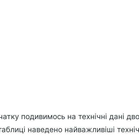
атку подивимось на технічні дані дво
таблиці наведено найважливіші техніч