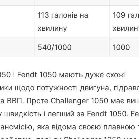
113 галонів на
109 гал
хвилину
хвилин
540/1000
1000
050 і Fendt 1050 мають дуже схожі
ики щодо потужності двигуна, гідравл
та ВВП. Проте Challenger 1050 має ви
швидкість і легший за Fendt 1050. F
рансмісію, яка відома своєю плавною 