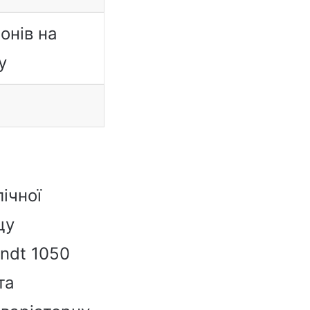
онів на
у
ічної
щу
endt 1050
та