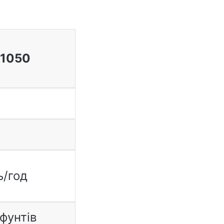
 1050
.
ь/год
фунтів