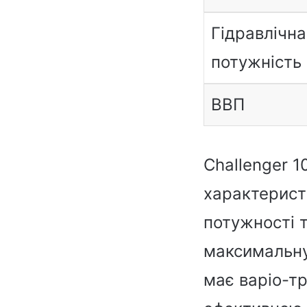
Гідравлічна
потужність
ВВП
Challenger 1
характерист
потужності 
максимальну 
має варіо-т