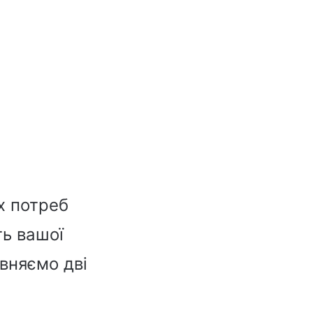
х потреб
ть вашої
івняємо дві