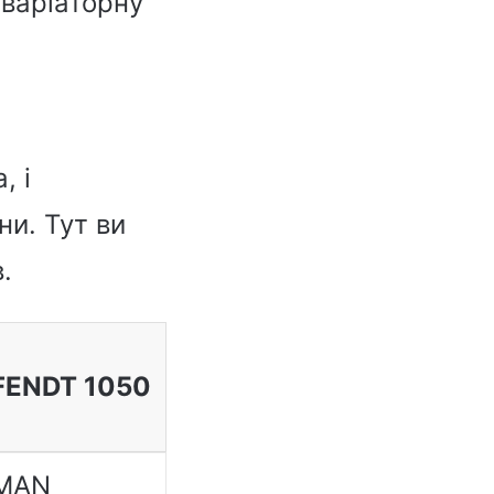
 варіаторну
, і
ни. Тут ви
.
FENDT 1050
MAN