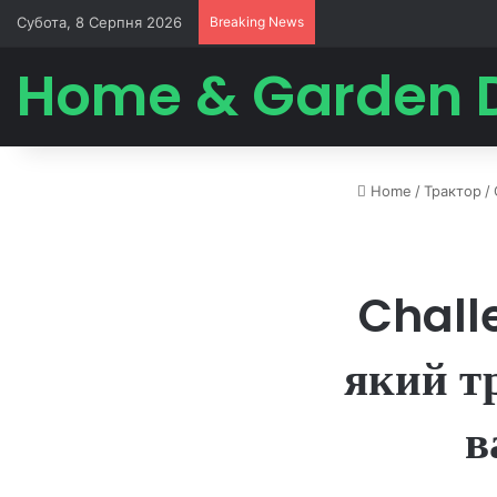
Субота, 8 Серпня 2026
Breaking News
Home & Garden 
Home
/
Трактор
/
Chall
який т
в