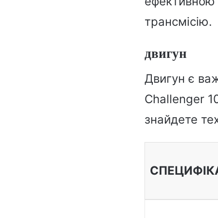
ефективною р
трансмісію.
двигун
Двигун є ва
Challenger 1
знайдете тех
СПЕЦИФІК