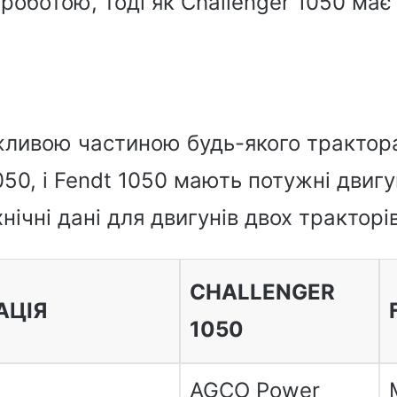
оботою, тоді як Challenger 1050 має
жливою частиною будь-якого трактора
050, і Fendt 1050 мають потужні двигу
нічні дані для двигунів двох тракторів
CHALLENGER
АЦІЯ
1050
AGCO Power