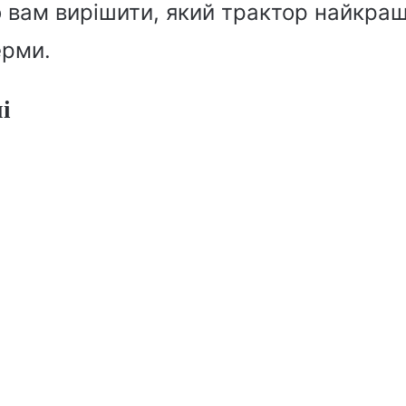
вам вирішити, який трактор найкращ
ерми.
і