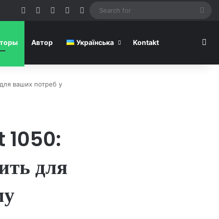
Facebook
Pinterest
YouTube
RSS
Switch skin
Sea
for
Sea
кторы
Автор
Українська
Kontakt
 для ваших потреб у
 1050:
ить для
му