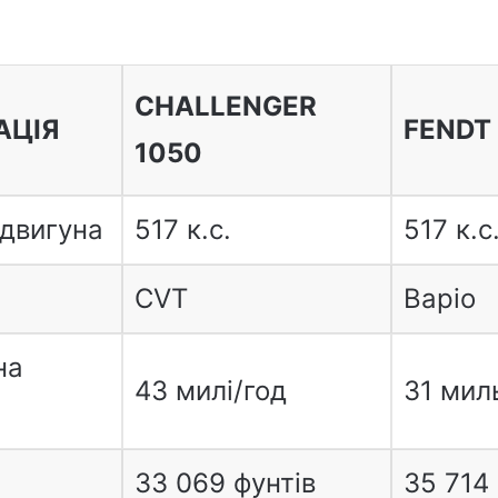
CHALLENGER
АЦІЯ
FENDT
1050
 двигуна
517 к.с.
517 к.с
CVT
Варіо
на
43 милі/год
31 мил
33 069 фунтів
35 714 