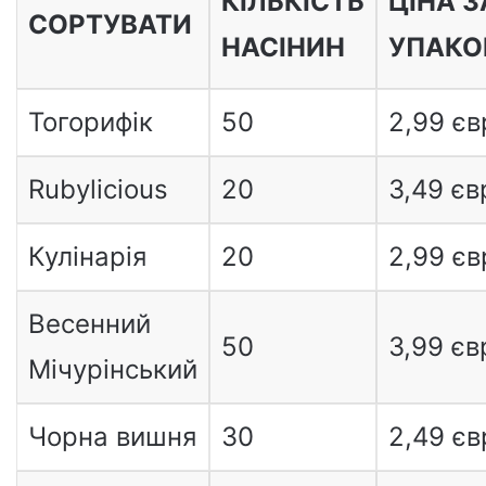
КІЛЬКІСТЬ
ЦІНА З
СОРТУВАТИ
НАСІНИН
УПАКО
Тогорифік
50
2,99 єв
Rubylicious
20
3,49 єв
Кулінарія
20
2,99 єв
Весенний
50
3,99 єв
Мічурінський
Чорна вишня
30
2,49 єв