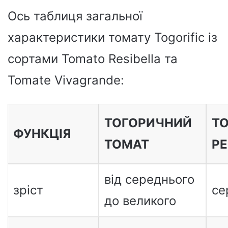
Ось таблиця загальної
характеристики томату Togorific із
сортами Tomato Resibella та
Tomate Vivagrande:
ТОГОРИЧНИЙ
Т
ФУНКЦІЯ
ТОМАТ
РЕ
від середнього
зріст
се
до великого