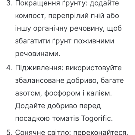
Покращення ґрунту: додайте
компост, перепрілий гній або
іншу органічну речовину, щоб
збагатити ґрунт поживними
речовинами.
Підживлення: використовуйте
збалансоване добриво, багате
азотом, фосфором і калієм.
Додайте добриво перед
посадкою томатів Togorific.
Сонячне світло: переконайтеся,