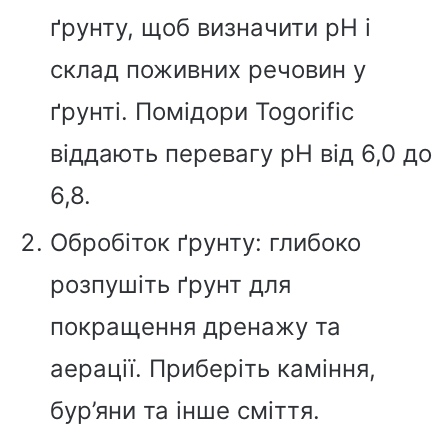
ґрунту, щоб визначити рН і
склад поживних речовин у
ґрунті. Помідори Togorific
віддають перевагу pH від 6,0 до
6,8.
Обробіток ґрунту: глибоко
розпушіть ґрунт для
покращення дренажу та
аерації. Приберіть каміння,
бур’яни та інше сміття.