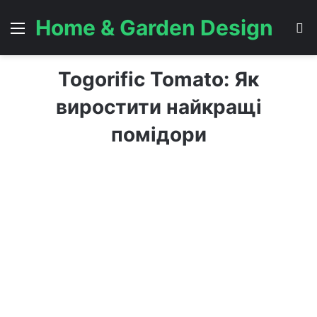
Home & Garden Design
Menu
S
Togorific Tomato: Як
виростити найкращі
помідори