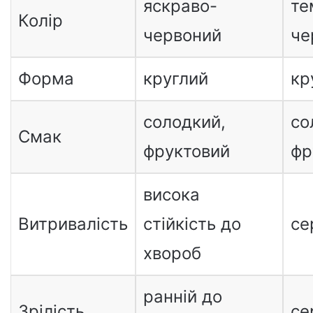
яскраво-
те
Колір
червоний
че
Форма
круглий
кр
солодкий,
со
Смак
фруктовий
фр
висока
Витривалість
стійкість до
се
хвороб
ранній до
Зрілість
се