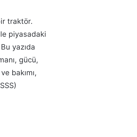
r traktör.
ile piyasadaki
. Bu yazıda
ımanı, gücü,
i ve bakımı,
 (SSS)