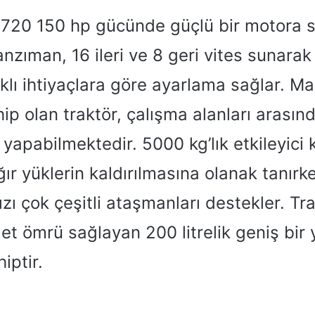
720 150 hp gücünde güçlü bir motora sa
nzıman, 16 ileri ve 8 geri vites sunara
rklı ihtiyaçlara göre ayarlama sağlar. 
ip olan traktör, çalışma alanları arasınd
 yapabilmektedir. 5000 kg’lık etkileyici
ğır yüklerin kaldırılmasına olanak tanır
ızı çok çeşitli ataşmanları destekler. Tra
et ömrü sağlayan 200 litrelik geniş bir 
iptir.