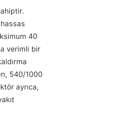
hiptir.
k hassas
Maksimum 40
a verimli bir
 kaldırma
ken, 540/1000
ktör ayrıca,
yakıt