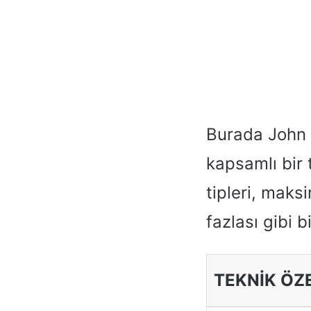
Burada John D
kapsamlı bir
tipleri, maks
fazlası gibi b
TEKNIK ÖZ