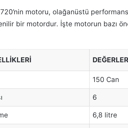
720’nin motoru, olağanüstü performan
nilir bir motordur. İşte motorun bazı ön
LLIKLERI
DEĞERLE
150 Can
ı
6
rme
6,8 litre