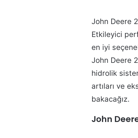
John Deere 27
Etkileyici pe
en iyi seçene
John Deere 27
hidrolik siste
artıları ve ek
bakacağız.
John Deere 