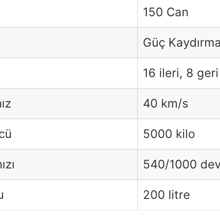
150 Can
Güç Kaydırm
16 ileri, 8 geri
ız
40 km/s
cü
5000 kilo
ızı
540/1000 dev
u
200 litre