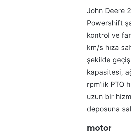
John Deere 2
Powershift şa
kontrol ve fa
km/s hıza sah
şekilde geçiş
kapasitesi, a
rpm’lik PTO h
uzun bir hizm
deposuna sah
motor