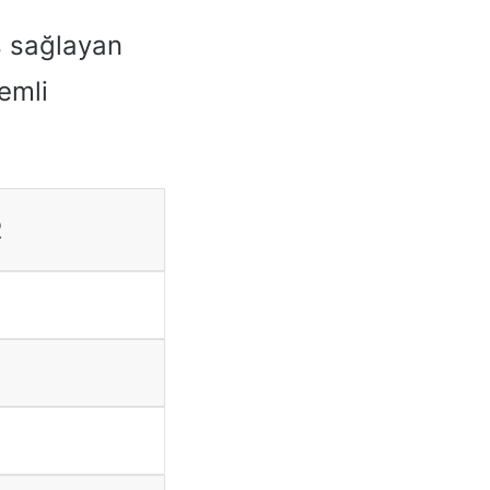
s sağlayan
emli
R