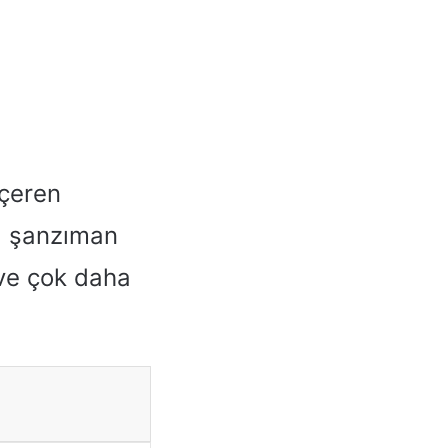
içeren
ü, şanzıman
 ve çok daha