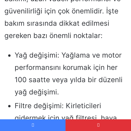
güvenilirliği için çok önemlidir. İşte
bakım sırasında dikkat edilmesi
gereken bazı önemli noktalar:
Yağ değişimi: Yağlama ve motor
performansını korumak için her
100 saatte veya yılda bir düzenli
yağ değişimi.
Filtre değişimi: Kirleticileri
gidermek için yağ filtresi, hava
filtresi ve yakıt filtresi her yağ