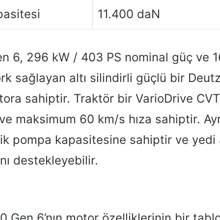
asitesi
11.400 daN
n 6, 296 kW / 403 PS nominal güç ve 
 sağlayan altı silindirli güçlü bir Deut
ora sahiptir. Traktör bir VarioDrive CV
 ve maksimum 60 km/s hıza sahiptir. Ayr
lik pompa kapasitesine sahiptir ve yed
nı destekleyebilir.
0 Gen 6’nın motor özelliklerinin bir tabl