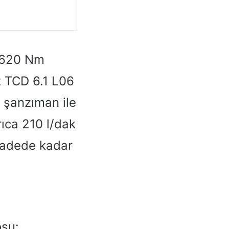
1620 Nm
z TCD 6.1 L06
T şanzıman ile
ıca 210 l/dak
i adede kadar
osu: