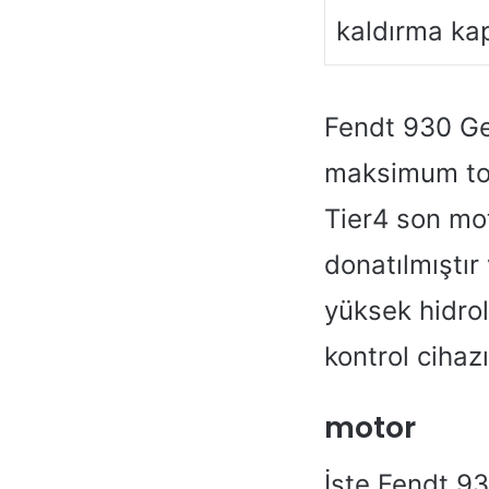
kaldırma kap
Fendt 930 Ge
maksimum tork
Tier4 son mot
donatılmıştır
yüksek hidro
kontrol cihazı
motor
İşte Fendt 93