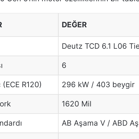
R
DEĞER
Deutz TCD 6.1 L06 Tier
ı
6
 (ECE R120)
296 kW / 403 beygir
ork
1620 Mil
ndardı
AB Aşama V / ABD Aş