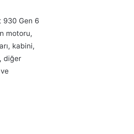
dt 930 Gen 6
ün motoru,
arı, kabini,
, diğer
 ve