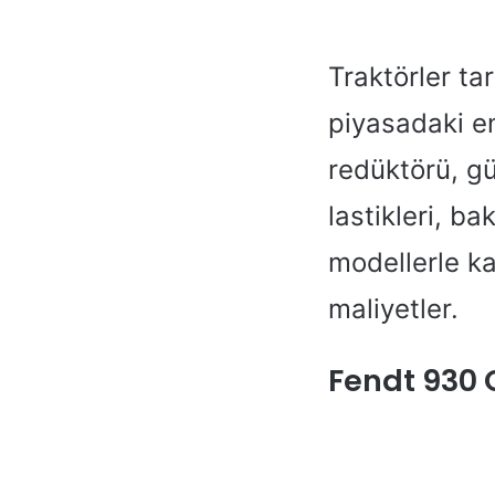
Traktörler t
piyasadaki en
redüktörü, güc
lastikleri, b
modellerle ka
maliyetler.
Fendt 930 G