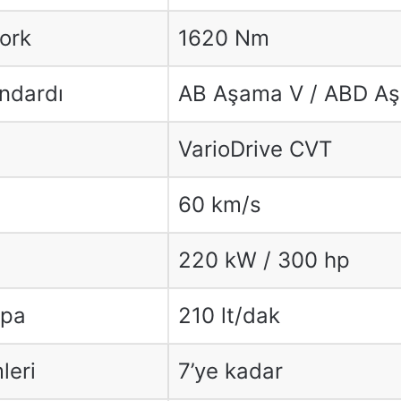
ork
1620 Nm
ndardı
AB Aşama V / ABD Aş
VarioDrive CVT
60 km/s
220 kW / 300 hp
mpa
210 lt/dak
leri
7’ye kadar