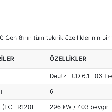
0 Gen 6’nın tüm teknik özelliklerinin bir
RİLER
ÖZELLİKLER
Deutz TCD 6.1 L06 Tier
ı
6
 (ECE R120)
296 kW / 403 beygir